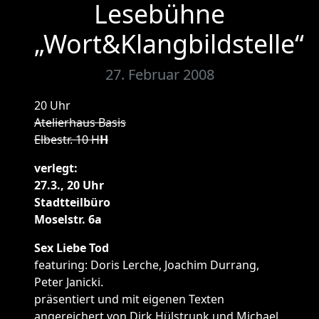
Lesebühne
„Wort&Klangbildstelle“
27. Februar 2008
20 Uhr
Atelierhaus Basis
Elbestr. 10 H
H
verlegt:
27.3., 20 Uhr
Stadtteilbüro
Moselstr. 6a
Sex Liebe Tod
featuring: Doris Lerche, Joachim Durrang,
Peter Janicki.
präsentiert und mit eigenen Texten
angereichert von Dirk Hülstrunk und Michael