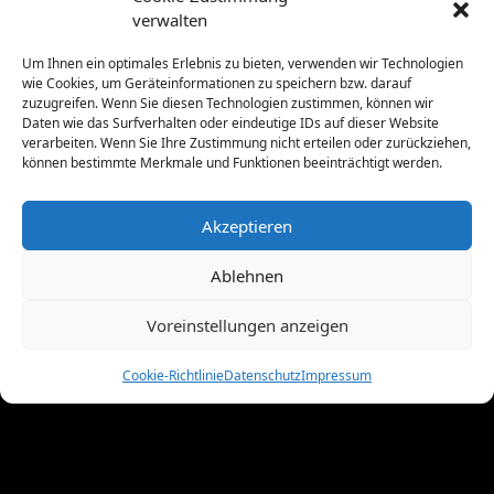
Februar 2023
(1)
verwalten
Januar 2023
(1)
Um Ihnen ein optimales Erlebnis zu bieten, verwenden wir Technologien
Oktober 2022
(1)
wie Cookies, um Geräteinformationen zu speichern bzw. darauf
Juni 2022
(3)
zuzugreifen. Wenn Sie diesen Technologien zustimmen, können wir
April 2022
(1)
Daten wie das Surfverhalten oder eindeutige IDs auf dieser Website
verarbeiten. Wenn Sie Ihre Zustimmung nicht erteilen oder zurückziehen,
März 2022
(1)
können bestimmte Merkmale und Funktionen beeinträchtigt werden.
Oktober 2021
(3)
September 2021
(1)
August 2021
(1)
Akzeptieren
Juni 2021
(2)
Ablehnen
Januar 2021
(1)
November 2020
(2)
Voreinstellungen anzeigen
Juli 2020
(1)
April 2020
(1)
Cookie-Richtlinie
Datenschutz
Impressum
März 2020
(1)
Januar 2020
(2)
Dezember 2019
(2)
November 2018
(1)
Oktober 2018
(2)