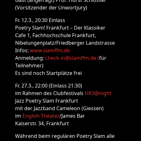
Gast (angefragt) Prof. Horst Schlosser
(Vorsitzender der Unwortjury)
Fr. 12.3., 20:30 Einlass
Poetry Slam! Frankfurt – Der Klassiker
Cafe 1, Fachhochschule Frankfurt,
Nibelungenplatz/Friedberger Landstrasse
Infos:
www.slamffm.de
Anmeldung:
check-in@slamffm.de (
für
Teilnehmer)
Es sind noch Startplätze frei
Fr. 27.3., 22:00 (Einlass 21:30)
im Rahmen des Clubfestivals
HR3@night
Jazz Poetry Slam Frankfurt
mit der Jazzband Cameleon (Giessen)
im
English Theater
/James Bar
Kaiserstr. 34, Frankfurt
Während beim regulären Poetry Slam alle