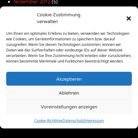
November 2012
(5)
Oktober 2012
(2)
Cookie-Zustimmung
September 2012
(4)
verwalten
August 2012
(5)
Juli 2012
(16)
Um Ihnen ein optimales Erlebnis zu bieten, verwenden wir Technologien
Juni 2012
(10)
wie Cookies, um Geräteinformationen zu speichern bzw. darauf
zuzugreifen. Wenn Sie diesen Technologien zustimmen, können wir
Mai 2012
(12)
Daten wie das Surfverhalten oder eindeutige IDs auf dieser Website
April 2012
(9)
verarbeiten. Wenn Sie Ihre Zustimmung nicht erteilen oder zurückziehen,
März 2012
(2)
können bestimmte Merkmale und Funktionen beeinträchtigt werden.
Februar 2012
(8)
Januar 2012
(13)
Akzeptieren
Dezember 2011
(4)
November 2011
(10)
Ablehnen
Oktober 2011
(1)
September 2011
(4)
Voreinstellungen anzeigen
August 2011
(6)
Juli 2011
(7)
Cookie-Richtlinie
Datenschutz
Impressum
Juni 2011
(8)
Mai 2011
(10)