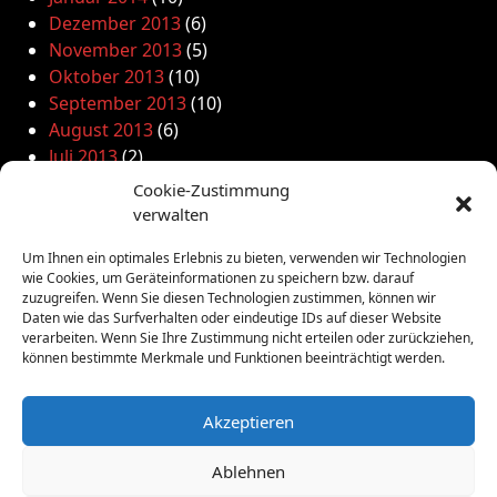
Dezember 2013
(6)
November 2013
(5)
Oktober 2013
(10)
September 2013
(10)
August 2013
(6)
Juli 2013
(2)
Juni 2013
(3)
Cookie-Zustimmung
Mai 2013
(11)
verwalten
April 2013
(10)
Um Ihnen ein optimales Erlebnis zu bieten, verwenden wir Technologien
März 2013
(4)
wie Cookies, um Geräteinformationen zu speichern bzw. darauf
Februar 2013
(7)
zuzugreifen. Wenn Sie diesen Technologien zustimmen, können wir
Januar 2013
(8)
Daten wie das Surfverhalten oder eindeutige IDs auf dieser Website
verarbeiten. Wenn Sie Ihre Zustimmung nicht erteilen oder zurückziehen,
Dezember 2012
(3)
können bestimmte Merkmale und Funktionen beeinträchtigt werden.
November 2012
(5)
Oktober 2012
(2)
Akzeptieren
September 2012
(4)
August 2012
(5)
Ablehnen
Juli 2012
(16)