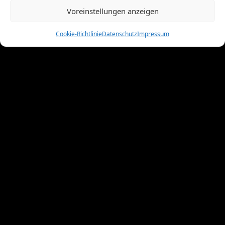
Juni 2012
(10)
Voreinstellungen anzeigen
Mai 2012
(12)
April 2012
(9)
Cookie-Richtlinie
Datenschutz
Impressum
März 2012
(2)
Februar 2012
(8)
Januar 2012
(13)
Dezember 2011
(4)
November 2011
(10)
Oktober 2011
(1)
September 2011
(4)
August 2011
(6)
Juli 2011
(7)
Juni 2011
(8)
Mai 2011
(10)
April 2011
(4)
März 2011
(9)
Februar 2011
(7)
Januar 2011
(7)
Dezember 2010
(3)