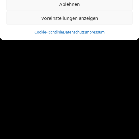
Januar 2011
(7)
Ablehnen
Dezember 2010
(3)
November 2010
(11)
Voreinstellungen anzeigen
Oktober 2010
(4)
September 2010
(5)
Cookie-Richtlinie
Datenschutz
Impressum
August 2010
(8)
Juni 2010
(4)
Mai 2010
(10)
April 2010
(7)
März 2010
(2)
Februar 2010
(3)
Januar 2010
(3)
Dezember 2009
(10)
November 2009
(1)
Oktober 2009
(8)
September 2009
(8)
August 2009
(8)
Juli 2009
(4)
Juni 2009
(9)