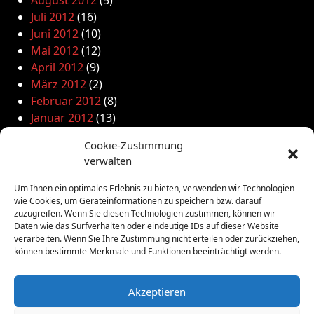
August 2012
(5)
Juli 2012
(16)
Juni 2012
(10)
Mai 2012
(12)
April 2012
(9)
März 2012
(2)
Februar 2012
(8)
Januar 2012
(13)
Dezember 2011
(4)
Cookie-Zustimmung
November 2011
(10)
verwalten
Oktober 2011
(1)
September 2011
(4)
Um Ihnen ein optimales Erlebnis zu bieten, verwenden wir Technologien
August 2011
(6)
wie Cookies, um Geräteinformationen zu speichern bzw. darauf
zuzugreifen. Wenn Sie diesen Technologien zustimmen, können wir
Juli 2011
(7)
Daten wie das Surfverhalten oder eindeutige IDs auf dieser Website
Juni 2011
(8)
verarbeiten. Wenn Sie Ihre Zustimmung nicht erteilen oder zurückziehen,
Mai 2011
(10)
können bestimmte Merkmale und Funktionen beeinträchtigt werden.
April 2011
(4)
März 2011
(9)
Akzeptieren
Februar 2011
(7)