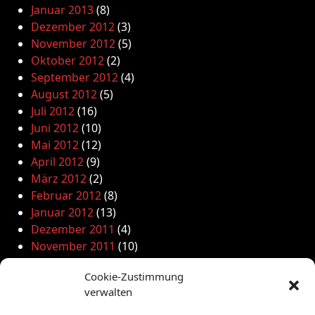
Januar 2013
(8)
Dezember 2012
(3)
November 2012
(5)
Oktober 2012
(2)
September 2012
(4)
August 2012
(5)
Juli 2012
(16)
Juni 2012
(10)
Mai 2012
(12)
April 2012
(9)
März 2012
(2)
Februar 2012
(8)
Januar 2012
(13)
Dezember 2011
(4)
November 2011
(10)
Oktober 2011
(1)
Cookie-Zustimmung
September 2011
(4)
verwalten
August 2011
(6)
Juli 2011
(7)