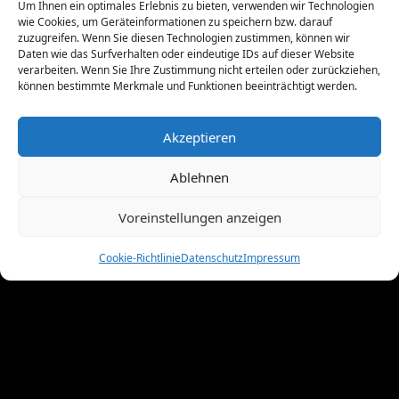
Um Ihnen ein optimales Erlebnis zu bieten, verwenden wir Technologien
Juni 2011
(8)
wie Cookies, um Geräteinformationen zu speichern bzw. darauf
zuzugreifen. Wenn Sie diesen Technologien zustimmen, können wir
Mai 2011
(10)
Daten wie das Surfverhalten oder eindeutige IDs auf dieser Website
April 2011
(4)
verarbeiten. Wenn Sie Ihre Zustimmung nicht erteilen oder zurückziehen,
März 2011
(9)
können bestimmte Merkmale und Funktionen beeinträchtigt werden.
Februar 2011
(7)
Januar 2011
(7)
Akzeptieren
Dezember 2010
(3)
November 2010
(11)
Ablehnen
Oktober 2010
(4)
September 2010
(5)
Voreinstellungen anzeigen
August 2010
(8)
Juni 2010
(4)
Cookie-Richtlinie
Datenschutz
Impressum
Mai 2010
(10)
April 2010
(7)
März 2010
(2)
Februar 2010
(3)
Januar 2010
(3)
Dezember 2009
(10)