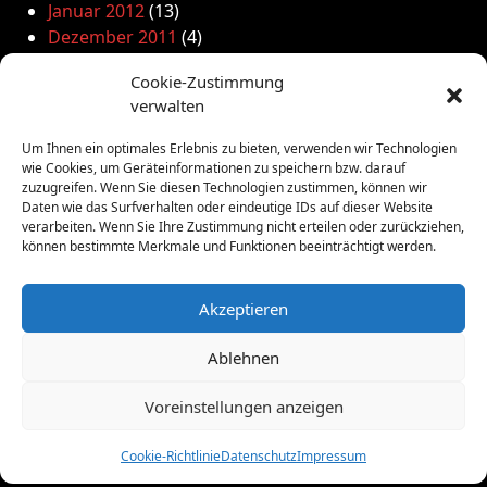
Januar 2012
(13)
Dezember 2011
(4)
November 2011
(10)
Cookie-Zustimmung
Oktober 2011
(1)
verwalten
September 2011
(4)
August 2011
(6)
Um Ihnen ein optimales Erlebnis zu bieten, verwenden wir Technologien
Juli 2011
(7)
wie Cookies, um Geräteinformationen zu speichern bzw. darauf
zuzugreifen. Wenn Sie diesen Technologien zustimmen, können wir
Juni 2011
(8)
Daten wie das Surfverhalten oder eindeutige IDs auf dieser Website
Mai 2011
(10)
verarbeiten. Wenn Sie Ihre Zustimmung nicht erteilen oder zurückziehen,
April 2011
(4)
können bestimmte Merkmale und Funktionen beeinträchtigt werden.
März 2011
(9)
Februar 2011
(7)
Akzeptieren
Januar 2011
(7)
Dezember 2010
(3)
Ablehnen
November 2010
(11)
Oktober 2010
(4)
Voreinstellungen anzeigen
September 2010
(5)
August 2010
(8)
Cookie-Richtlinie
Datenschutz
Impressum
Juni 2010
(4)