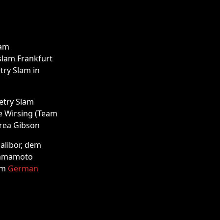
lam
slam Frankfurt
try Slam in
oetry Slam
e Wirsing (Team
drea Gibson
alibor, dem
Yamamoto
im
German