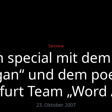
Categories
Termine
m special mit dem
gan“ und dem poe
furt Team „Word 
23. Oktober 2007