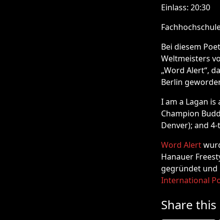
Einlass: 20:30
Fachhochschule 
Bei diesem Poet
Weltmeisters vo
„Word Alert“, d
Berlin geworden
I am a Lagan is
Champion Buddy
Denver); and 4-
Word Alert
wurd
Hanauer Frees
gegründet und h
International P
Share this