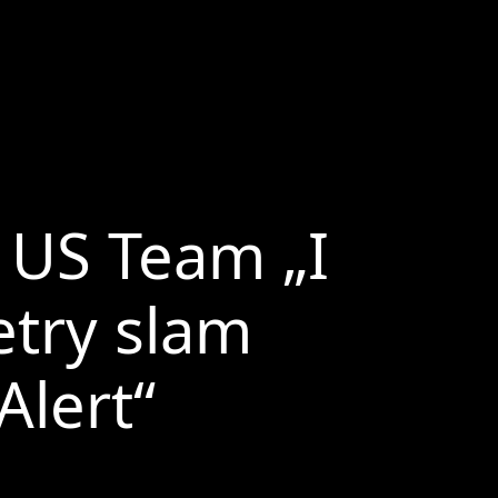
 US Team „I
try slam
Alert“