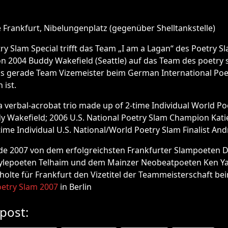
Frankfurt, Nibelungenplatz (gegenüber Shelltankstelle)
ry Slam Special trifft das Team „I am a Lagan“ des Poetry S
n 2004 Buddy Wakefield (Seattle) auf das Team des poetry 
as gerade Team Vizemeister beim German International Poe
 ist.
 a verbal-acrobat trio made up of 2-time Individual World P
 Wakefield; 2006 U.S. National Poetry Slam Champion Kati
time Individual U.S. National/World Poetry Slam Finalist An
e 2007 von dem erfolgreichsten Frankfurter Slampoeten D
tylepoeten Telhaim und dem Mainzer Neobeatpoeten Ken 
olte für Frankfurt den Vizetitel der Teammeisterschaft be
oetry Slam 2007
in Berlin
 post: