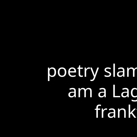
poetry sla
am a La
frank