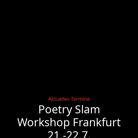
Categories
Aktuelles
Termine
Poetry Slam
Workshop Frankfurt
21.-22.7.