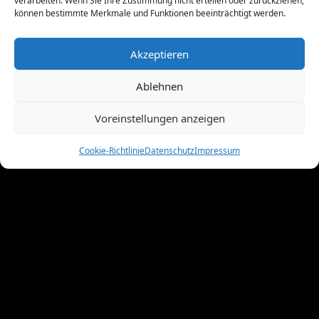
verarbeiten. Wenn Sie Ihre Zustimmung nicht erteilen oder zurückziehen,
Juni 2011
(8)
können bestimmte Merkmale und Funktionen beeinträchtigt werden.
Mai 2011
(10)
April 2011
(4)
Akzeptieren
März 2011
(9)
Februar 2011
(7)
Ablehnen
Januar 2011
(7)
Dezember 2010
(3)
Voreinstellungen anzeigen
November 2010
(11)
Oktober 2010
(4)
Cookie-Richtlinie
Datenschutz
Impressum
September 2010
(5)
August 2010
(8)
Juni 2010
(4)
Mai 2010
(10)
April 2010
(7)
März 2010
(2)
Februar 2010
(3)
Januar 2010
(3)
Dezember 2009
(10)