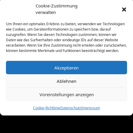
Oktober 2011
(1)
Cookie-Zustimmung
September 2011
(4)
verwalten
August 2011
(6)
Um Ihnen ein optimales Erlebnis zu bieten, verwenden wir Technologien
Juli 2011
(7)
wie Cookies, um Geräteinformationen zu speichern bzw. darauf
Juni 2011
(8)
zuzugreifen. Wenn Sie diesen Technologien zustimmen, können wir
Mai 2011
(10)
Daten wie das Surfverhalten oder eindeutige IDs auf dieser Website
verarbeiten. Wenn Sie Ihre Zustimmung nicht erteilen oder zurückziehen,
April 2011
(4)
können bestimmte Merkmale und Funktionen beeinträchtigt werden.
März 2011
(9)
Februar 2011
(7)
Akzeptieren
Januar 2011
(7)
Dezember 2010
(3)
Ablehnen
November 2010
(11)
Oktober 2010
(4)
Voreinstellungen anzeigen
September 2010
(5)
August 2010
(8)
Cookie-Richtlinie
Datenschutz
Impressum
Juni 2010
(4)
Mai 2010
(10)
April 2010
(7)
März 2010
(2)