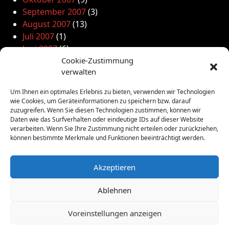
September 2007
(3)
August 2007
(13)
Juli 2007
(1)
Juni 2007
(6)
Mai 2007
(12)
Cookie-Zustimmung
verwalten
April 2007
(7)
März 2007
(7)
Um Ihnen ein optimales Erlebnis zu bieten, verwenden wir Technologien
Februar 2007
(9)
wie Cookies, um Geräteinformationen zu speichern bzw. darauf
Januar 2007
(7)
zuzugreifen. Wenn Sie diesen Technologien zustimmen, können wir
Daten wie das Surfverhalten oder eindeutige IDs auf dieser Website
Dezember 2006
(10)
verarbeiten. Wenn Sie Ihre Zustimmung nicht erteilen oder zurückziehen,
November 2006
(16)
können bestimmte Merkmale und Funktionen beeinträchtigt werden.
Oktober 2006
(5)
September 2006
(8)
Akzeptieren
Ablehnen
Voreinstellungen anzeigen