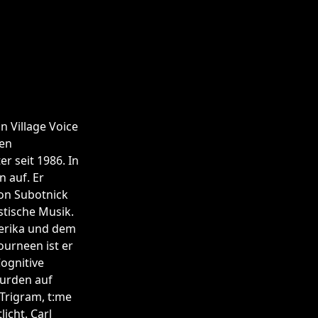
n Village Voice
den
r seit 1986. In
n auf. Er
ton Subotnick
stische Musik.
merika und dem
urneen ist er
ognitive
wurden auf
Trigram, t:me
icht. Carl