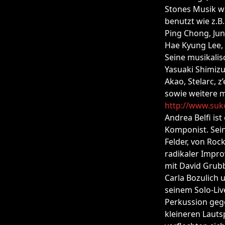
Stones Musik w
benutzt wie z.B.
Ping Chong, Jun
Hae Kyung Lee,
Seine musikalis
Yasuaki Shimizu
Akao, Stelarc, 
sowie weitere mi
http://www.suk
Andrea Belfi ist
Komponist. Sein
Felder, von Roc
radikaler Improv
mit David Grubbs
Carla Bozulich 
seinem Solo-Liv
Perkussion geg
kleineren Lauts