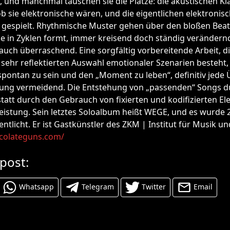
h, und manchmal tauschen sie die Plätze: die akustischen 
 ob sie elektronische wären, und die eigentlichen elektroni
gespielt. Rhythmische Muster gehen über den bloßen Beat
ie in Zyklen formt, immer kreisend doch ständig verändern
auch überraschend. Eine sorgfältig vorbereitende Arbeit, di
sehr reflektierten Auswahl emotionaler Szenarien besteht,
spontan zu sein und den „Moment zu leben“, definitiv jede 
rung vermeidend. Die Entstehung von „passenden“ Songs du
statt durch den Gebrauch von fixierten und kodifizierten El
Leistung. Sein letztes Soloalbum heißt WEGE, und es wurde
tlicht. Er ist Gastkünstler des ZKM | Institut für Musik un
colateguns.com/
 post:
Whatsapp
Telegram
Twitter
Email