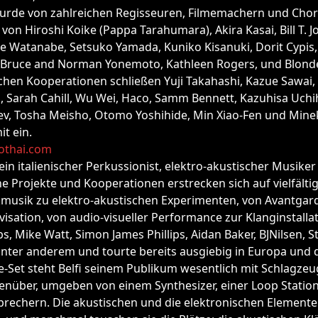
urde von zahlreichen Regisseuren, Filmemachern und Ch
 von Hiroshi Koike (Pappa Tarahumara), Akira Kasai, Bill T. Jo
e Watanabe, Setsuko Yamada, Kuniko Kisanuki, Dorit Cypis,
 Bruce and Norman Yonemoto, Kathleen Rogers, und Blond
chen Kooperationen schließen Yuji Takahashi, Kazue Sawai, 
, Sarah Cahill, Wu Wei, Haco, Samm Bennett, Kazuhisa Uchi
z’ev, Tosha Meisho, Otomo Yoshihide, Min Xiao-Fen und Min
t ein.
othai.com
 ein italienischer Perkussionist, elektro-akustischer Musike
e Projekte und Kooperationen erstrecken sich auf vielfälti
kmusik zu elektro-akustischen Experimenten, von Avantgard
isation, von audio-visueller Performance zur Klanginstallati
, Mike Watt, Simon James Phillips, Aidan Baker, BJNilsen, St
unter anderem und tourte bereits ausgiebig in Europa und 
e-Set steht Belfi seinem Publikum wesentlich mit Schlagze
enüber, umgeben von einem Synthesizer, einer Loop Statio
prechern. Die akustischen und die elektronischen Element