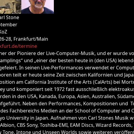
arl Stone
ptember
KoZ
26-28, Frankfurt/Main
nkfurt.de/termine
einer der Pioniere der Live-Computer-Musik, und er wurde vo
Samplings“ und „einer der besten heute in (den USA) leben
efeiert. In seinen Live-Performances verwendet er Compute
ren teilt er heute seine Zeit zwischen Kalifornien und Japa
sition am California Institute of the Arts (CalArts) bei Mor
y und komponiert seit 1972 fast ausschließlich elektroaku
rden in den USA, Kanada, Europa, Asien, Australien, Süda
fgeführt. Neben den Performances, Kompositionen und To
 des Fachbereichs Medien an der School of Computer and C
yo University in Japan. Aufnahmen von Carl Stones Musik 
Albion, CBS Sony, Toshiba-EMI, EAM Discs, Wizard Records, 
 Tone, Intone und Unseen Worlds sowie weiteren veröffentl