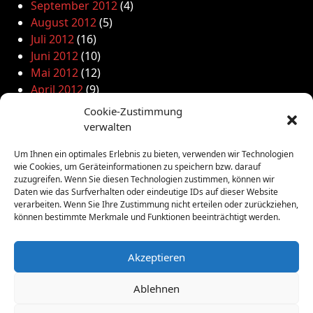
September 2012
(4)
August 2012
(5)
Juli 2012
(16)
Juni 2012
(10)
Mai 2012
(12)
April 2012
(9)
März 2012
(2)
Cookie-Zustimmung
Februar 2012
(8)
verwalten
Januar 2012
(13)
Um Ihnen ein optimales Erlebnis zu bieten, verwenden wir Technologien
Dezember 2011
(4)
wie Cookies, um Geräteinformationen zu speichern bzw. darauf
November 2011
(10)
zuzugreifen. Wenn Sie diesen Technologien zustimmen, können wir
Oktober 2011
(1)
Daten wie das Surfverhalten oder eindeutige IDs auf dieser Website
verarbeiten. Wenn Sie Ihre Zustimmung nicht erteilen oder zurückziehen,
September 2011
(4)
können bestimmte Merkmale und Funktionen beeinträchtigt werden.
August 2011
(6)
Juli 2011
(7)
Juni 2011
(8)
Akzeptieren
Mai 2011
(10)
Ablehnen
April 2011
(4)
März 2011
(9)