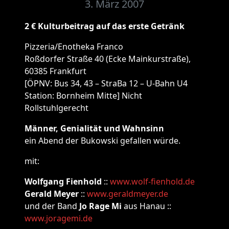
3. März 2007
2 € Kulturbeitrag auf das erste Getränk
Pizzeria/Enotheka Franco
Roßdorfer Straße 40 (Ecke Mainkurstraße),
60385 Frankfurt
[ÖPNV: Bus 34, 43 – StraBa 12 – U-Bahn U4
Station: Bornheim Mitte] Nicht
Rollstuhlgerecht
Männer, Genialität und Wahnsinn
ein Abend der Bukowski gefallen würde.
mit:
Wolfgang Fienhold
::
www.wolf-fienhold.de
Gerald Meyer
::
www.geraldmeyer.de
und der Band
Jo Rage Mi
aus Hanau ::
www.joragemi.de