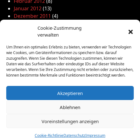
Februar 2012
(8)
Januar 2012
(13)
Dezember 2011
(4)
November 2011
(10)
Cookie-Zustimmung
Oktober 2011
(1)
verwalten
September 2011
(4)
August 2011
(6)
Um Ihnen ein optimales Erlebnis zu bieten, verwenden wir Technologien
Juli 2011
(7)
wie Cookies, um Geräteinformationen zu speichern bzw. darauf
zuzugreifen. Wenn Sie diesen Technologien zustimmen, können wir
Juni 2011
(8)
Daten wie das Surfverhalten oder eindeutige IDs auf dieser Website
Mai 2011
(10)
verarbeiten. Wenn Sie Ihre Zustimmung nicht erteilen oder zurückziehen,
April 2011
(4)
können bestimmte Merkmale und Funktionen beeinträchtigt werden.
März 2011
(9)
Februar 2011
(7)
Akzeptieren
Januar 2011
(7)
Dezember 2010
(3)
Ablehnen
November 2010
(11)
Oktober 2010
(4)
Voreinstellungen anzeigen
September 2010
(5)
August 2010
(8)
Cookie-Richtlinie
Datenschutz
Impressum