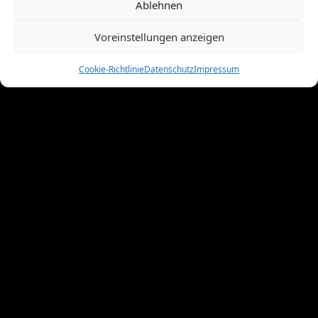
Januar 2011
(7)
Ablehnen
Dezember 2010
(3)
November 2010
(11)
Voreinstellungen anzeigen
Oktober 2010
(4)
September 2010
(5)
Cookie-Richtlinie
Datenschutz
Impressum
August 2010
(8)
Juni 2010
(4)
Mai 2010
(10)
April 2010
(7)
März 2010
(2)
Februar 2010
(3)
Januar 2010
(3)
Dezember 2009
(10)
November 2009
(1)
Oktober 2009
(8)
September 2009
(8)
August 2009
(8)
Juli 2009
(4)
Juni 2009
(9)