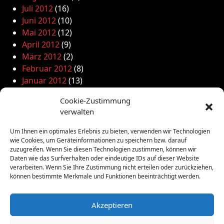
Juli 2012
(16)
Juni 2012
(10)
Mai 2012
(12)
April 2012
(9)
März 2012
(2)
Februar 2012
(8)
Januar 2012
(13)
Dezember 2011
(4)
Cookie-Zustimmung
November 2011
(10)
verwalten
Oktober 2011
(1)
September 2011
(4)
Um Ihnen ein optimales Erlebnis zu bieten, verwenden wir Technologien
August 2011
(6)
wie Cookies, um Geräteinformationen zu speichern bzw. darauf
zuzugreifen. Wenn Sie diesen Technologien zustimmen, können wir
Juli 2011
(7)
Daten wie das Surfverhalten oder eindeutige IDs auf dieser Website
Juni 2011
(8)
verarbeiten. Wenn Sie Ihre Zustimmung nicht erteilen oder zurückziehen,
Mai 2011
(10)
können bestimmte Merkmale und Funktionen beeinträchtigt werden.
April 2011
(4)
März 2011
(9)
Akzeptieren
Februar 2011
(7)