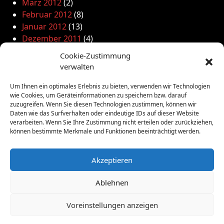
März 2012
(2)
Februar 2012
(8)
Januar 2012
(13)
Dezember 2011
(4)
November 2011
(10)
Cookie-Zustimmung
Oktober 2011
(1)
verwalten
September 2011
(4)
August 2011
(6)
Um Ihnen ein optimales Erlebnis zu bieten, verwenden wir Technologien
wie Cookies, um Geräteinformationen zu speichern bzw. darauf
Juli 2011
(7)
zuzugreifen. Wenn Sie diesen Technologien zustimmen, können wir
Juni 2011
(8)
Daten wie das Surfverhalten oder eindeutige IDs auf dieser Website
Mai 2011
(10)
verarbeiten. Wenn Sie Ihre Zustimmung nicht erteilen oder zurückziehen,
können bestimmte Merkmale und Funktionen beeinträchtigt werden.
April 2011
(4)
März 2011
(9)
Februar 2011
(7)
Akzeptieren
Januar 2011
(7)
Dezember 2010
(3)
Ablehnen
November 2010
(11)
Voreinstellungen anzeigen
Oktober 2010
(4)
September 2010
(5)