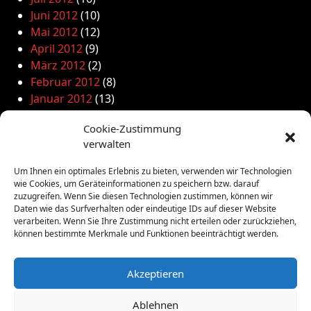
Juni 2012
(10)
Mai 2012
(12)
April 2012
(9)
März 2012
(2)
Februar 2012
(8)
Januar 2012
(13)
Dezember 2011
(4)
Cookie-Zustimmung
November 2011
(10)
verwalten
Oktober 2011
(1)
September 2011
(4)
Um Ihnen ein optimales Erlebnis zu bieten, verwenden wir Technologien
August 2011
(6)
wie Cookies, um Geräteinformationen zu speichern bzw. darauf
zuzugreifen. Wenn Sie diesen Technologien zustimmen, können wir
Juli 2011
(7)
Daten wie das Surfverhalten oder eindeutige IDs auf dieser Website
Juni 2011
(8)
verarbeiten. Wenn Sie Ihre Zustimmung nicht erteilen oder zurückziehen,
Mai 2011
(10)
können bestimmte Merkmale und Funktionen beeinträchtigt werden.
April 2011
(4)
März 2011
(9)
Akzeptieren
Februar 2011
(7)
Januar 2011
(7)
Ablehnen