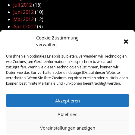
Juli 2012
(16)
Juni 2012
(10)
Mai 2012
(12)
April 2012
(9)
März 2012
(2)
Cookie-Zustimmung
Februar 2012
(8)
verwalten
Januar 2012
(13)
Dezember 2011
(4)
Um Ihnen ein optimales Erlebnis zu bieten, verwenden wir Technologien
wie Cookies, um Geräteinformationen zu speichern bzw. darauf
November 2011
(10)
zuzugreifen. Wenn Sie diesen Technologien zustimmen, können wir
Oktober 2011
(1)
Daten wie das Surfverhalten oder eindeutige IDs auf dieser Website
September 2011
(4)
verarbeiten. Wenn Sie Ihre Zustimmung nicht erteilen oder zurückziehen,
können bestimmte Merkmale und Funktionen beeinträchtigt werden.
August 2011
(6)
Juli 2011
(7)
Juni 2011
(8)
Akzeptieren
Mai 2011
(10)
April 2011
(4)
Ablehnen
März 2011
(9)
Februar 2011
(7)
Voreinstellungen anzeigen
Januar 2011
(7)