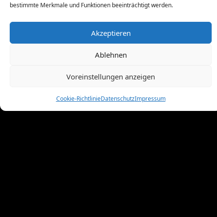
November 2010
(11)
bestimmte Merkmale und Funktionen beeinträchtigt werden.
Oktober 2010
(4)
September 2010
(5)
Akzeptieren
August 2010
(8)
Juni 2010
(4)
Ablehnen
Mai 2010
(10)
April 2010
(7)
Voreinstellungen anzeigen
März 2010
(2)
Februar 2010
(3)
Cookie-Richtlinie
Datenschutz
Impressum
Januar 2010
(3)
Dezember 2009
(10)
November 2009
(1)
Oktober 2009
(8)
September 2009
(8)
August 2009
(8)
Juli 2009
(4)
Juni 2009
(9)
Mai 2009
(11)
April 2009
(5)