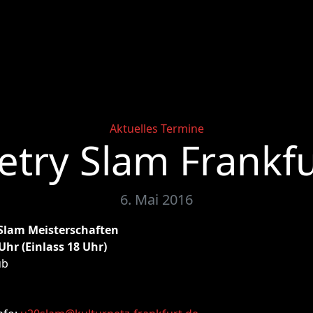
Categories
Aktuelles
Termine
try Slam Frankfu
6. Mai 2016
Slam Meisterschaften
 Uhr (Einlass 18 Uhr)
ub