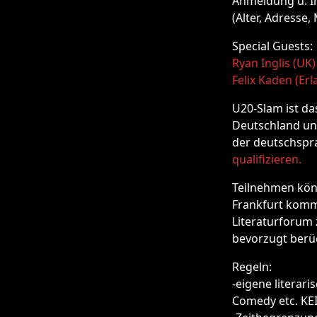
Anmeldung u. I
(Alter, Adresse
Special Guests:
Ryan Inglis (UK
Felix Kaden (Er
U20-Slam ist da
Deutschland un
der deutschspr
qualifizieren.
Teilnehmen könn
Frankfurt komm
Literaturforum
bevorzugt berüc
Regeln:
-eigene literari
Comedy etc. KEI