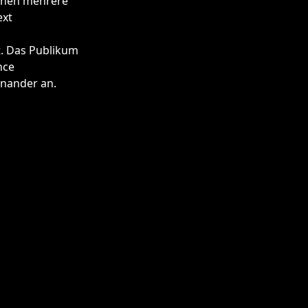
önnen mehrere
ext
t. Das Publikum
nce
inander an.