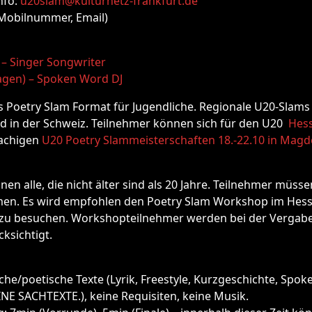
nfo:
u20slam@kulturnetz-frankfurt.de
, Mobilnummer, Email)
) – Singer Songwriter
lagen) – Spoken Word DJ
s Poetry Slam Format für Jugendliche. Regionale U20-Slams 
d in der Schweiz. Teilnehmer können sich für den U20
Hes
achigen
U20 Poetry Slammeisterschaften 18.-22.10 in Mag
en alle, die nicht älter sind als 20 Jahre. Teilnehmer müsse
en. Es wird empfohlen den Poetry Slam Workshop im Hess
 zu besuchen. Workshopteilnehmer werden bei der Vergabe 
ksichtigt.
sche/poetische Texte (Lyrik, Freestyle, Kurzgeschichte, Spo
NE SACHTEXTE.), keine Requisiten, keine Musik.