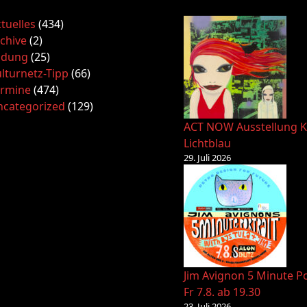
tuelles
(434)
chive
(2)
ldung
(25)
lturnetz-Tipp
(66)
ermine
(474)
ncategorized
(129)
ACT NOW Ausstellung K
Lichtblau
29. Juli 2026
Jim Avignon 5 Minute Po
Fr 7.8. ab 19.30
23. Juli 2026