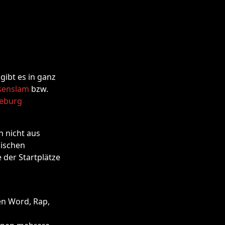
gibt es in ganz
senslam
bzw.
deburg
n nicht aus
ischen
der Startplätze
ken Word, Rap,