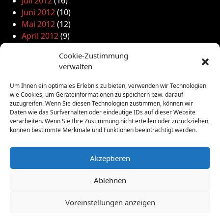
Juli 2012
(16)
Juni 2012
(10)
Mai 2012
(12)
April 2012
(9)
März 2012
(2)
Cookie-Zustimmung
Februar 2012
(8)
verwalten
Januar 2012
(13)
Dezember 2011
(4)
Um Ihnen ein optimales Erlebnis zu bieten, verwenden wir Technologien
November 2011
(10)
wie Cookies, um Geräteinformationen zu speichern bzw. darauf
zuzugreifen. Wenn Sie diesen Technologien zustimmen, können wir
Oktober 2011
(1)
Daten wie das Surfverhalten oder eindeutige IDs auf dieser Website
September 2011
(4)
verarbeiten. Wenn Sie Ihre Zustimmung nicht erteilen oder zurückziehen,
August 2011
(6)
können bestimmte Merkmale und Funktionen beeinträchtigt werden.
Juli 2011
(7)
Juni 2011
(8)
Akzeptieren
Mai 2011
(10)
April 2011
(4)
Ablehnen
März 2011
(9)
Februar 2011
(7)
Voreinstellungen anzeigen
Januar 2011
(7)