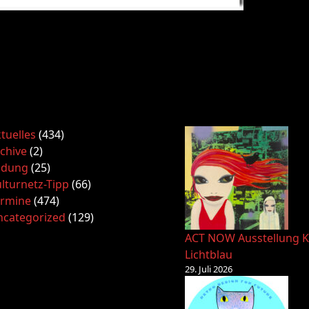
tuelles
(434)
chive
(2)
ldung
(25)
lturnetz-Tipp
(66)
ermine
(474)
ncategorized
(129)
ACT NOW Ausstellung K
Lichtblau
29. Juli 2026