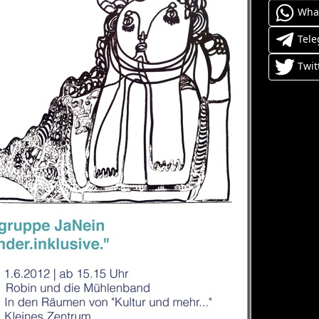
Wha
Tel
Twit