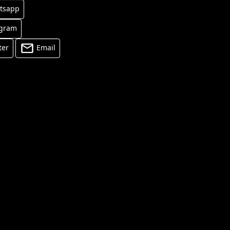
tsapp
egram
ter
Email