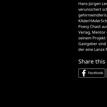
Hans-Jürgen Len
verunsichert sch
gehirnwindleri
KAderHAderSchry
Poesy Chaot aus
Verlag, Mentor
seinem Projekt 
Gastgeber sind 
der eine Lanze 
Share this
Facebook