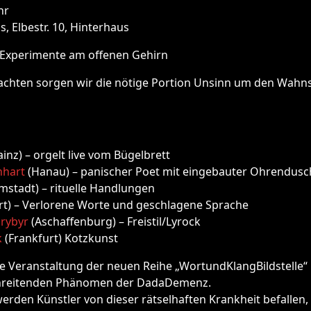
hr
s, Elbestr. 10, Hinterhaus
Experimente am offenen Gehirn
achten sorgen wir die nötige Portion Unsinn um den Wahn
inz) – orgelt live vom Bügelbrett
nhart
(Hanau) – panischer Poet mit eingebauter Ohrendusc
stadt) – rituelle Handlungen
rt) – Verlorene Worte und geschlagene Sprache
rybyr
(Aschaffenburg) – Freistil/Lyrock
k
(Frankfurt) Kotzkunst
tte Veranstaltung der neuen Reihe „WortundKlangBildstelle“ 
chreitenden Phänomen der DadaDemenz.
rden Künstler von dieser rätselhaften Krankheit befallen, 