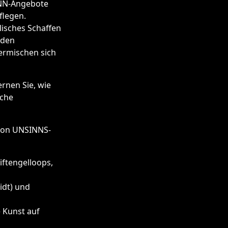
INN-Angebote
flegen.
lisches Schaffen
nden
ermischen sich
rnen Sie, wie
iche
von UNSINNS-
iftengelloops,
idt) und
 Kunst auf