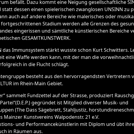
rum befällt. Dazu kommt eine Neigung gesellschaftliche S
 statt dessen einen spielerischen zwanglosen UNSINN zu p
ann auch auf andere Bereiche wie malerisches oder musika
m fortgeschrittenen Stadium werden alle Grenzen des gesu
ndes eingerissen und sämtliche künstlerischen Bereiche v
sthetischen GESAMTKUNSTWERK.
 das Immunsystem stärkt wusste schon Kurt Schwitters. Le
it eine Waffe werden kann, mit der man die vorweihnachtl
rfolgreich in die Flucht schlägt.
engruppe besteht aus den hervorragendsten Vertretern 
TUR im Rhein-Main Gebiet.
er“ sammelt Fundzettel auf der Strasse, produziert Rauschg
Partei“(D.E.P.) gegründet ist Mitglied diverser Musik- und
ppen (The Dass Sägebrett, Stahljustiz, horstundireneschm
s Mainzer Kunstvereins Walpodenstr. 21 e.V.
ktions- und Performancekünstlerin mit Diplom und übt ihre
ch in Räumen aus.