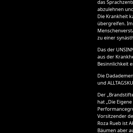
das Sprachzent
abzulehnen und
Die Krankheit k
übergreifen. I
Menschenversta
zu einer synä
Das der UNSINN
aus der Krankhe
Besinnlichkeit e
Die Dadadement
und ALLTAGSKUL
Der „Brandstift
hat „Die Eigene 
Performancegru
Vorsitzender de
Roza Rueb ist A
Bäumen aber au