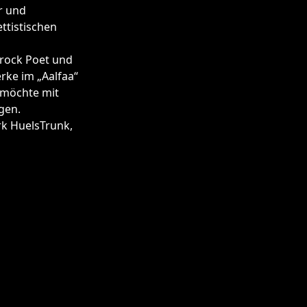
r und
ettistischen
yrock Poet und
rke im „Aalfaa“
 möchte mit
gen.
rk HuelsTrunk,