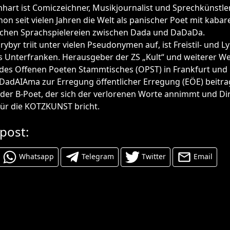
hart ist Comiczeichner, Musikjournalist und Sprechkünstle
on seit vielen Jahren die Welt als panischer Poet mit kabar
schen Sprachspielereien zwischen Dada und DaDaDa.
byr triit unter vielen Pseudonymen auf, ist Freistil- und L
 Unterfranken. Herausgeber der ZS „Kult“ und weiterer We
 des Offenen Poeten Stammtisches (OPST) in Frankfurt und
DadAIAma zur Erregung öffentlicher Erregung (EÖE) beitra
der B-Poet, der sich der verlorenen Worte annimmt und Di
für die KOTZKUNST bricht.
 post:
Whatsapp
Telegram
Twitter
Email