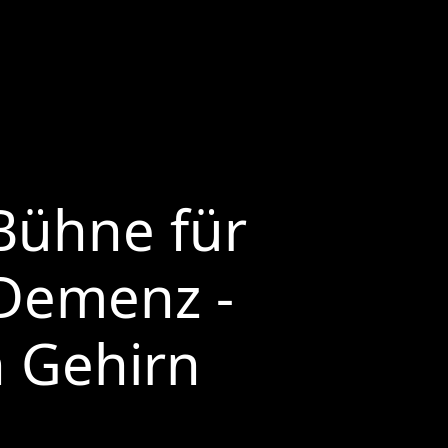
Bühne für
Demenz -
 Gehirn