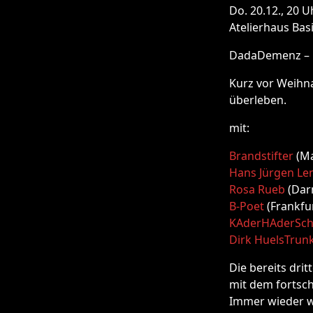
Do. 20.12., 20 U
Atelierhaus Basi
DadaDemenz – 
Kurz vor Weihn
überleben.
mit:
Brandstifter
(Ma
Hans Jürgen Le
Rosa Rueb
(Darm
B-Poet
(Frankfu
KAderHAderSch
Dirk HuelsTrun
Die bereits dri
mit dem forts
Immer wieder we