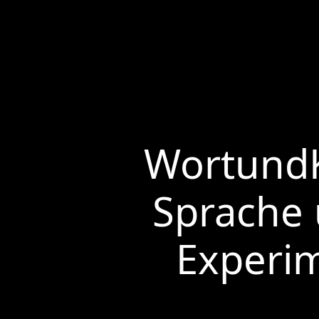
WortundK
Sprache
Experi