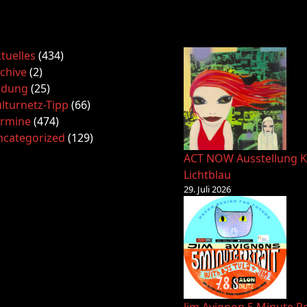
tuelles
(434)
chive
(2)
ldung
(25)
lturnetz-Tipp
(66)
ermine
(474)
ncategorized
(129)
ACT NOW Ausstellung K
Lichtblau
29. Juli 2026