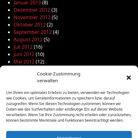
Januar 2013
(8)
Dezember 2012
(3)
November 2012
(5)
Oktober 2012
(2)
September 2012
(4)
August 2012
(5)
Juli 2012
(16)
Juni 2012
(10)
Mai 2012
(12)
April 2012
(9)
Cookie-Zustimmung
März 2012
(2)
verwalten
Februar 2012
(8)
Januar 2012
(13)
Um Ihnen ein optimales Erlebnis zu bieten, verwenden wir Technologien
Dezember 2011
(4)
wie Cookies, um Geräteinformationen zu speichern bzw. darauf
zuzugreifen. Wenn Sie diesen Technologien zustimmen, können wir
November 2011
(10)
Daten wie das Surfverhalten oder eindeutige IDs auf dieser Website
Oktober 2011
(1)
verarbeiten. Wenn Sie Ihre Zustimmung nicht erteilen oder zurückziehen,
September 2011
(4)
können bestimmte Merkmale und Funktionen beeinträchtigt werden.
August 2011
(6)
Juli 2011
(7)
Akzeptieren