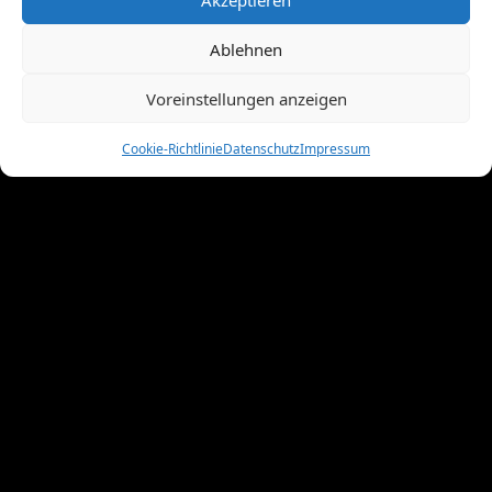
Juni 2011
(8)
Mai 2011
(10)
Ablehnen
April 2011
(4)
März 2011
(9)
Voreinstellungen anzeigen
Februar 2011
(7)
Januar 2011
(7)
Cookie-Richtlinie
Datenschutz
Impressum
Dezember 2010
(3)
November 2010
(11)
Oktober 2010
(4)
September 2010
(5)
August 2010
(8)
Juni 2010
(4)
Mai 2010
(10)
April 2010
(7)
März 2010
(2)
Februar 2010
(3)
Januar 2010
(3)
Dezember 2009
(10)