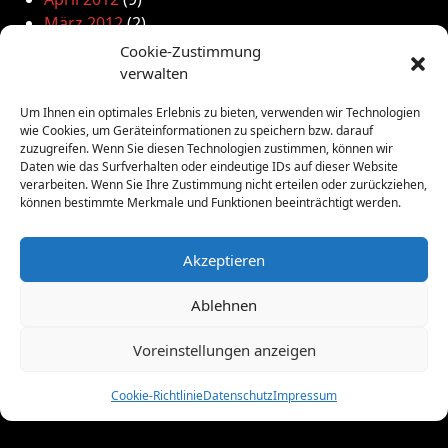
März 2012
(2)
Februar 2012
(8)
Cookie-Zustimmung
Januar 2012
(13)
verwalten
Dezember 2011
(4)
Um Ihnen ein optimales Erlebnis zu bieten, verwenden wir Technologien
November 2011
(10)
wie Cookies, um Geräteinformationen zu speichern bzw. darauf
Oktober 2011
(1)
zuzugreifen. Wenn Sie diesen Technologien zustimmen, können wir
September 2011
(4)
Daten wie das Surfverhalten oder eindeutige IDs auf dieser Website
verarbeiten. Wenn Sie Ihre Zustimmung nicht erteilen oder zurückziehen,
August 2011
(6)
können bestimmte Merkmale und Funktionen beeinträchtigt werden.
Juli 2011
(7)
Juni 2011
(8)
Akzeptieren
Mai 2011
(10)
April 2011
(4)
Ablehnen
März 2011
(9)
Februar 2011
(7)
Voreinstellungen anzeigen
Januar 2011
(7)
Dezember 2010
(3)
Cookie-Richtlinie
Datenschutz
Impressum
November 2010
(11)
Oktober 2010
(4)