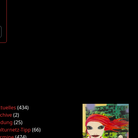
tuelles
(434)
chive
(2)
ldung
(25)
lturnetz-Tipp
(66)
ermine
(474)