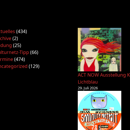
tuelles
(434)
chive
(2)
ldung
(25)
lturnetz-Tipp
(66)
ermine
(474)
ncategorized
(129)
ACT NOW Ausstellung K
Lichtblau
29. Juli 2026