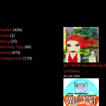
tuelles
(434)
chive
(2)
ldung
(25)
lturnetz-Tipp
(66)
ermine
(474)
ncategorized
(129)
ACT NOW Ausstellung K
Lichtblau
29. Juli 2026