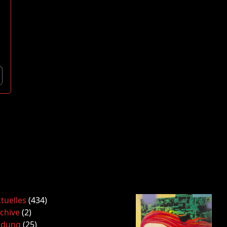
tuelles
(434)
chive
(2)
ldung
(25)