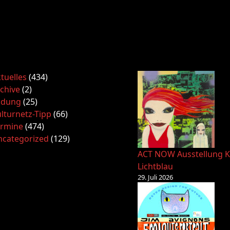
tuelles
(434)
chive
(2)
ldung
(25)
lturnetz-Tipp
(66)
ermine
(474)
ncategorized
(129)
ACT NOW Ausstellung K
Lichtblau
29. Juli 2026