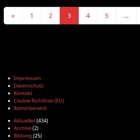
Posts navigation
«
1
2
3
4
5
…
Impressum
Datenschutz
Kontakt
Cookie-Richtlinie (EU)
Adminbereich
Aktuelles
(434)
Archive
(2)
Bildung
(25)